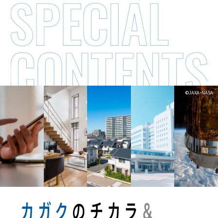
©JAXA・NASA