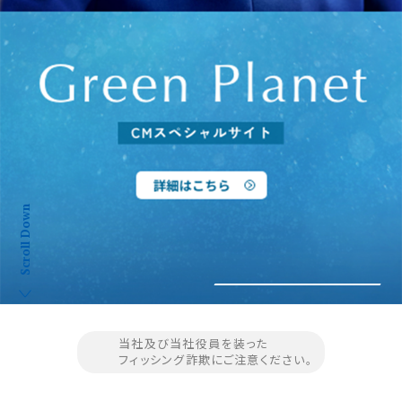
Scroll Down
カネカは世界を
カネカは世界を
健康にする
健康にする
当社及び当社役員を装った
フィッシング詐欺にご注意ください。