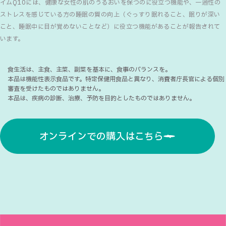
イムQ10には、健康な女性の肌のうるおいを保つのに役立つ機能や、一過性の
ストレスを感じている方の睡眠の質の向上（ぐっすり眠れること、眠りが深い
こと、睡眠中に目が覚めないことなど）に役立つ機能があることが報告されて
います。
食生活は、主食、主菜、副菜を基本に、食事のバランスを。
本品は機能性表示食品です。特定保健用食品と異なり、消費者庁長官による個別
審査を受けたものではありません。
本品は、疾病の診断、治療、予防を目的としたものではありません。
オンラインでの購入はこちら