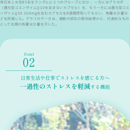
常日本人女性85名をランダムに２つのグループに分け 、一方にはプラセボ
（還元型コエンザイムQ10を含まないカプセル）を、もう一方には還元型コエ
ンザイムQ10 100mgを含むカプセルを8週間摂取してもらい、角層水分量な
どを評価した。グラフのデータは、複数の部位の解析結果から、代表的なもの
として右頬の各層水分量を示した。
Point
日常生活や仕事でストレスを感じる方へ
一過性のストレスを軽減
する機能