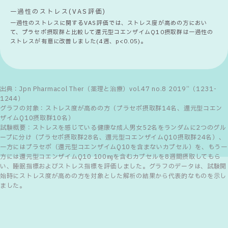
一過性のストレス(VAS評価)
一過性のストレスに関するVAS評価では、ストレス度が高めの方におい
て、プラセボ摂取群と比較して還元型コエンザイムQ10摂取群は一過性の
ストレスが有意に改善しました(4週、p<0.05)。
出典：Jpn Pharmacol Ther（薬理と治療）vol.47 no.8 2019“（1231-
1244）
グラフの対象：ストレス度が高めの方（プラセボ摂取群14名、還元型コエン
ザイムQ10摂取群10名）
試験概要：ストレスを感じている健康な成人男女52名をランダムに2つのグル
ープに分け（プラセボ摂取群28名、還元型コエンザイムQ10摂取群24名）、
一方にはプラセボ（還元型コエンザイムQ10を含まないカプセル）を、もう一
方には還元型コエンザイムQ10 100㎎を含むカプセルを8週間摂取してもら
い、睡眠指標およびストレス指標を評価しました。グラフのデータは、試験開
始時にストレス度が高めの方を対象とした解析の結果から代表的なものを示し
ました。