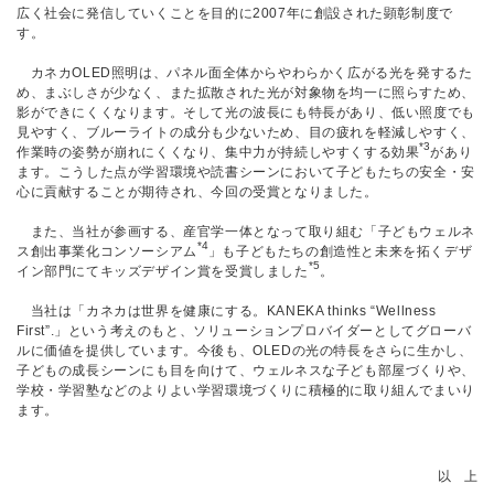
広く社会に発信していくことを目的に2007年に創設された顕彰制度で
す。
カネカOLED照明は、パネル面全体からやわらかく広がる光を発するた
め、まぶしさが少なく、また拡散された光が対象物を均一に照らすため、
影ができにくくなります。そして光の波長にも特長があり、低い照度でも
見やすく、ブルーライトの成分も少ないため、目の疲れを軽減しやすく、
*3
作業時の姿勢が崩れにくくなり、集中力が持続しやすくする効果
があり
ます。こうした点が学習環境や読書シーンにおいて子どもたちの安全・安
心に貢献することが期待され、今回の受賞となりました。
また、当社が参画する、産官学一体となって取り組む「子どもウェルネ
*4
ス創出事業化コンソーシアム
」も子どもたちの創造性と未来を拓くデザ
*5
イン部門にてキッズデザイン賞を受賞しました
。
当社は「カネカは世界を健康にする。KANEKA thinks “Wellness
First”.」という考えのもと、ソリューションプロバイダーとしてグローバ
ルに価値を提供しています。今後も、OLEDの光の特長をさらに生かし、
子どもの成長シーンにも目を向けて、ウェルネスな子ども部屋づくりや、
学校・学習塾などのよりよい学習環境づくりに積極的に取り組んでまいり
ます。
以 上