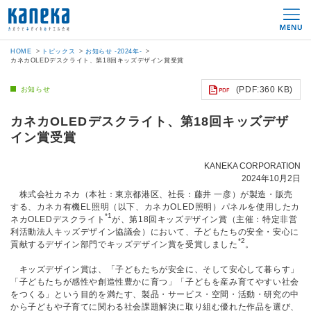
HOME
トピックス
お知らせ -2024年-
カネカOLEDデスクライト、第18回キッズデザイン賞受賞
(PDF:360 KB)
お知らせ
カネカOLEDデスクライト、第18回キッズデザ
イン賞受賞
KANEKA CORPORATION
2024年10月2日
株式会社カネカ（本社：東京都港区、社長：藤井 一彦）が製造・販売
する、カネカ有機EL照明（以下、カネカOLED照明）パネルを使用したカ
*1
ネカOLEDデスクライト
が、第18回キッズデザイン賞（主催：特定非営
利活動法人キッズデザイン協議会）において、子どもたちの安全・安心に
*2
貢献するデザイン部門でキッズデザイン賞を受賞しました
。
キッズデザイン賞は、「子どもたちが安全に、そして安心して暮らす」
「子どもたちが感性や創造性豊かに育つ」「子どもを産み育てやすい社会
をつくる」という目的を満たす、製品・サービス・空間・活動・研究の中
から子どもや子育てに関わる社会課題解決に取り組む優れた作品を選び、