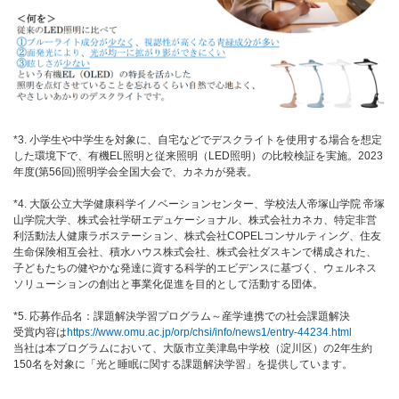
*3. 小学生や中学生を対象に、自宅などでデスクライトを使用する場合を想定
した環境下で、有機EL照明と従来照明（LED照明）の比較検証を実施。2023
年度(第56回)照明学会全国大会で、カネカが発表。
*4. 大阪公立大学健康科学イノベーションセンター、学校法人帝塚山学院 帝塚
山学院大学、株式会社学研エデュケーショナル、株式会社カネカ、特定非営
利活動法人健康ラボステーション、株式会社COPELコンサルティング、住友
生命保険相互会社、積水ハウス株式会社、株式会社ダスキンで構成された、
子どもたちの健やかな発達に資する科学的エビデンスに基づく、ウェルネス
ソリューションの創出と事業化促進を目的として活動する団体。
*5. 応募作品名：課題解決学習プログラム～産学連携での社会課題解決
受賞内容は
https://www.omu.ac.jp/orp/chsi/info/news1/entry-44234.html
当社は本プログラムにおいて、大阪市立美津島中学校（淀川区）の2年生約
150名を対象に「光と睡眠に関する課題解決学習」を提供しています。