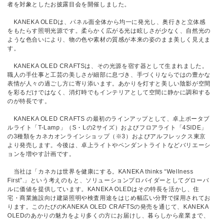
者を対象としたお披露目会を開催しました。
KANEKA OLEDは、パネル面全体から均一に発光し、奥行きと立体感
をもたらす照明光源です。柔らかく広がる光は眩しさが少なく、自然光の
ような色合いにより、物の色や素材の質感が本来の姿のまま美しく見えま
す。
KANEKA OLED CRAFTSは、その光源を宿す器として生まれました。
職人の手仕事と工芸の美しさが細部に息づき、手づくりならではの豊かな
表情が人々の過ごし方に寄り添います。あかりを灯すと美しい陰影が空間
を彩るだけではなく、消灯時でもインテリアとして空間に静かに調和する
のが特長です。
KANEKA OLED CRAFTS の最初のラインアップとして、卓上ポータブ
ルライト「T-Lamp」（S・Lの2サイズ）およびフロアライト「4SIDE」
の3種類をカネカオンラインショップ（※3）およびアルフレックス東京
より発売します。今後は、卓上ライトやペンダントライトなどバリエーシ
ョンを増やす計画です。
当社は「カネカは世界を健康にする。KANEKA thinks “Wellness
First”.」という考えのもと、ソリューションプロバイダーとしてグローバ
ルに価値を提供しています。KANEKA OLEDはその特長を活かし、住
宅・商業施設向け建築照明や検査用途をはじめ幅広い分野で採用されてお
ります。このたびのKANEKA OLED CRAFTSの発売を通じて、KANEKA
OLEDのあかりの魅力をより多くの方にお届けし、暮らしから産業まで、