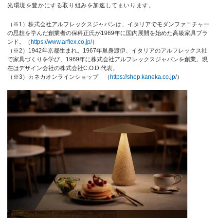
光環境を豊かにする取り組みを加速してまいります。
（※1）株式会社アルフレックスジャパンは、イタリアでモダンファニチャー
の思想を学んだ創業者の保科正氏が1969年に国内展開を始めた高級家具ブラ
ンド。（
https://www.arflex.co.jp/
）
（※2）1942年京都生まれ。1967年単身渡伊、イタリアのアルフレックス社
で家具づくりを学び、1969年に株式会社アルフレックスジャパンを創業。現
在はデザイン会社の株式会社C.O.D.代表。
（※3）カネカオンラインショップ （
https://shop.kaneka.co.jp/
）