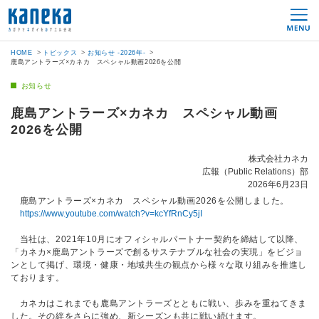
HOME
トピックス
お知らせ -2026年-
鹿島アントラーズ×カネカ スペシャル動画2026を公開
お知らせ
鹿島アントラーズ×カネカ スペシャル動画
2026を公開
株式会社カネカ
広報（Public Relations）部
2026年6月23日
鹿島アントラーズ×カネカ スペシャル動画2026を公開しました。
https://www.youtube.com/watch?v=kcYfRnCy5jI
当社は、2021年10月にオフィシャルパートナー契約を締結して以降、
「カネカ×鹿島アントラーズで創るサステナブルな社会の実現」をビジョ
ンとして掲げ、環境・健康・地域共生の観点から様々な取り組みを推進し
ております。
カネカはこれまでも鹿島アントラーズとともに戦い、歩みを重ねてきま
した。その絆をさらに強め、新シーズンも共に戦い続けます。