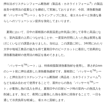
®
押出法ポリスチレンフォーム断熱材（製品名：カネライトフォーム
）の製品
改良や使用法の提案などを継続して実施しておりますが、今回、潜熱蓄熱建
TM
材「パッサーモ
シート」をラインアップに加え、省エネルギーと快適な暮
らしへのソリューション提供を強化してまいります。
夏期において、日中の屋根面の表面温度は外気温に対して非常に高温にな
り、室内温度の上昇につながることや、一度室内空間に入った熱は夜間も逃
げにくいなどの課題がありました。当社は、この課題に対し、3年間にわたり
大学や地域工務店の協力を得て夏期日中のピークカットに着目して効果的な
潜熱蓄熱建材の使用法の検証を進めてきました。
TM
「パッサーモ
シート」は、特殊樹脂製潜熱蓄熱材を使用し、厚さ約1mm
TM
のシート状に押出成形した潜熱蓄熱建材です。屋根部に「パッサーモ
シー
®
ト」と押出法ポリスチレンフォーム断熱材（商品名：カネライトフォーム
）
TM
などを組み合わせて使用することで、屋外からの熱を「パッサーモ
シー
ト」が蓄熱し熱の流入を抑え、夏期日中の日射ピーク時の室内への熱流入を
削減します。加えて、夜間には蓄熱した熱を屋外に排熱することで、一日を
通して冷房負荷を軽減し、省エネに貢献します。