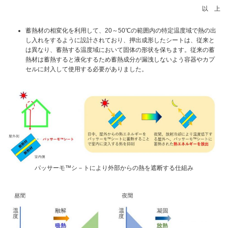
以 上
蓄熱材の相変化を利用して、20～50℃の範囲内の特定温度域で熱の出
し入れをするように設計されており、押出成形したシートは、従来と
は異なり、蓄熱する温度域において固体の形状を保ちます。従来の蓄
熱材は蓄熱すると液化するため蓄熱成分が漏洩しないよう容器やカプ
セルに封入して使用する必要がありました。
パッサーモ™シ－トにより外部からの熱を遮断する仕組み