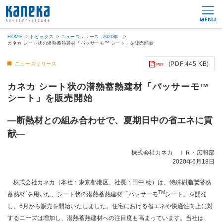
HOME
トピックス
ニュースリリース -2020年-
カネカ シート状の潜熱蓄熱建材「パッサーモ™ シート」を販売開始
(PDF:445 KB)
ニュースリリース
カネカ シート状の潜熱蓄熱建材「パッサーモ™
シート」を販売開始
—断熱材との組み合わせで、夏期日中の省エネに貢
献—
株式会社カネカ ＩＲ・広報部
2020年6月18日
株式会社カネカ（本社：東京都港区、社長：田中 稔）は、特殊樹脂製潜熱
*
TM
蓄熱材
を用いた、シート状の潜熱蓄熱建材「パッサーモ
シート」を開発
し、6月から販売を開始いたしました。住宅における省エネや快適性向上に対
するニーズは増加し、潜熱蓄熱建材への注目度も高まっています。当社は、