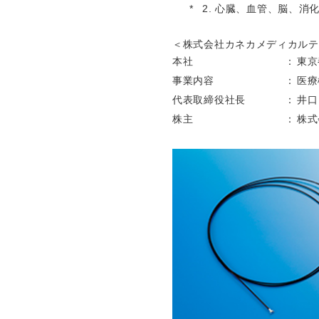
心臓、血管、脳、消
＜株式会社カネカメディカルテ
本社
東京
事業内容
医療
代表取締役社長
井口
株主
株式