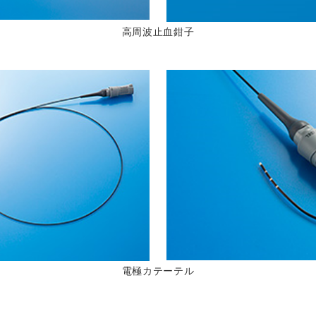
高周波止血鉗子
電極カテーテル