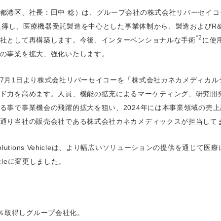
都港区、社長：田中 稔）は、グループ会社の株式会社リバーセイコ
取得し、医療機器受託製造を中心とした事業体制から、製造およびR
*2
社として再構築します。今後、インターベンショナルな手術
に使
の事業を拡大、強化いたします。
7月1日より株式会社リバーセイコーを「株式会社カネカメディカル
ド力を高めます。人員、機能の拡充によるマーケティング、研究開
る事で事業機会の飛躍的拡大を狙い、2024年には本事業領域の売上
通り当社の販売会社である株式会社カネカメディックスが担当して
s Solutions Vehicleは、より幅広いソリューションの提供を通じ
Vehicleに変更しました。
0％取得しグループ会社化。