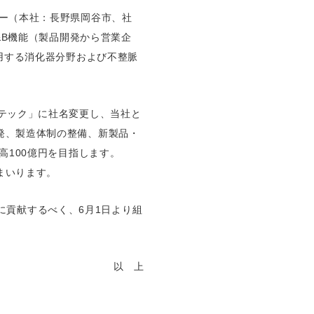
ー（本社：長野県岡谷市、社
&B機能（製品開発から営業企
用する消化器分野および不整脈
テック」に社名変更し、当社と
発、製造体制の整備、新製品・
高100億円を目指します。
まいります。
て医療に貢献するべく、6月1日より組
以 上