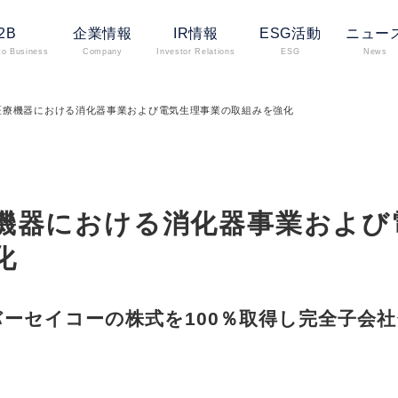
2B
企業情報
IR情報
ESG活動
ニュー
to Business
Company
Investor Relations
ESG
News
医療機器における消化器事業および電気生理事業の取組みを強化
機器における消化器事業および
化
バーセイコーの株式を100％取得し完全子会