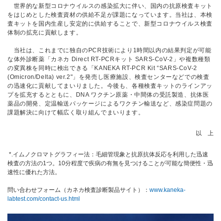
世界的な新型コロナウイルスの感染拡大に伴い、国内の抗原検査キット
をはじめとした検査資材の供給不足が課題になっています。当社は、本検
査キットを国内生産し安定的に供給することで、新型コロナウイルス検査
体制の拡充に貢献します。
当社は、これまでに独自のPCR技術により1時間以内の結果判定が可能
な体外診断薬「カネカ Direct RT-PCRキット SARS-CoV-2」や複数種類
の変異株を同時に検出できる「KANEKA RT-PCR Kit “SARS-CoV-2
(Omicron/Delta) ver.2"」を発売し医療施設、検査センターなどでの検査
の迅速化に貢献してまいりました。今後も、各種検査キットのラインアッ
プを拡充するとともに、DNA ワクチン原薬・中間体の受託製造、抗体医
薬品の開発、定温輸送パッケージによるワクチン輸送など、感染症問題の
課題解決に向けて幅広く取り組んでまいります。
以 上
*.イムノクロマトグラフィー法：毛細管現象と抗原抗体反応を利用した迅速
検査の方法の1つ。10分程度で疾病の有無を見つけることが可能な簡便性・迅
速性に優れた方法。
問い合わせフォーム（カネカ検査診断製品サイト）：
www.kaneka-
labtest.com/contact-us.html