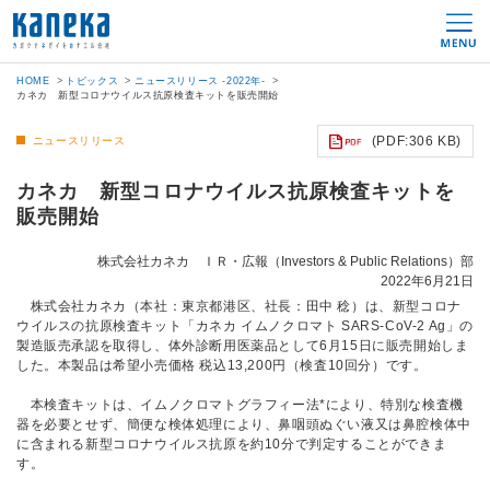
HOME
トピックス
ニュースリリース -2022年-
カネカ 新型コロナウイルス抗原検査キットを販売開始
(PDF:306 KB)
ニュースリリース
カネカ 新型コロナウイルス抗原検査キットを
販売開始
株式会社カネカ ＩＲ・広報（Investors & Public Relations）部
2022年6月21日
株式会社カネカ（本社：東京都港区、社長：田中 稔）は、新型コロナ
ウイルスの抗原検査キット「カネカ イムノクロマト SARS-CoV-2 Ag」の
製造販売承認を取得し、体外診断用医薬品として6月15日に販売開始しま
した。本製品は希望小売価格 税込13,200円（検査10回分）です。
本検査キットは、イムノクロマトグラフィー法*により、特別な検査機
器を必要とせず、簡便な検体処理により、鼻咽頭ぬぐい液又は鼻腔検体中
に含まれる新型コロナウイルス抗原を約10分で判定することができま
す。