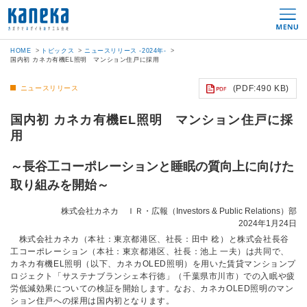
HOME
トピックス
ニュースリリース -2024年-
国内初 カネカ有機EL照明 マンション住戸に採用
(PDF:490 KB)
ニュースリリース
国内初 カネカ有機EL照明 マンション住戸に採
用
～長谷工コーポレーションと睡眠の質向上に向けた
取り組みを開始～
株式会社カネカ ＩＲ・広報（Investors & Public Relations）部
2024年1月24日
株式会社カネカ（本社：東京都港区、社長：田中 稔）と株式会社長谷
工コーポレーション（本社：東京都港区、社長：池上 一夫）は共同で、
カネカ有機EL照明（以下、カネカOLED照明）を用いた賃貸マンションプ
ロジェクト「サステナブランシェ本行徳」（千葉県市川市）での入眠や疲
労低減効果についての検証を開始します。なお、カネカOLED照明のマン
ション住戸への採用は国内初となります。