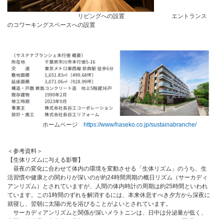
リビングへの設置 エントランス
のコワーキングスペースへの設置
ホームページ
https://www/haseko.co.jp/sustainabranche/
＜参考資料＞
【生体リズムに与える影響】
昼夜の変化に合わせて体内の環境を変動させる「生体リズム」のうち、生
活習慣や健康との関わりが深いのが約24時間周期の概日リズム（サーカディ
アンリズム）とされていますが、人間の体内時計の周期は約25時間といわれ
ています。この1時間のずれを解消するには、本来休息すべき夕方から深夜に
就寝し、翌朝に太陽の光を浴びることがよいとされています。
サーカディアンリズムと関係が深いメラトニンは、日中は分泌量が低く、