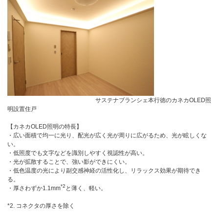
サステナブランシェ本行徳のカネカOLED照
明設置住戸
【カネカOLED照明の特長】
・広い面積で均一に光り、配光が広く光が周りに広がるため、光が眩しくな
い。
・低照度でも文字などを識別しやすく視認性が高い。
・光が拡散することで、強い影ができにくい。
・低色温度の光により副交感神経の活性化し、リラックス効果が期待でき
る。
*2
・厚さわずか1.1mm
と薄く、軽い。
*2. コネクタの厚さを除く