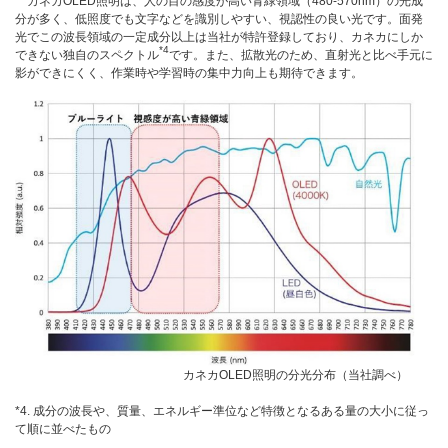
カネカOLED照明は、人の目の感度が高い青緑領域（480-570nm）の光成
分が多く、低照度でも文字などを識別しやすい、視認性の良い光です。面発
光でこの波長領域の一定成分以上は当社が特許登録しており、カネカにしか
*4
できない独自のスペクトル
です。また、拡散光のため、直射光と比べ手元に
影ができにくく、作業時や学習時の集中力向上も期待できます。
カネカOLED照明の分光分布（当社調べ）
*4. 成分の波長や、質量、エネルギー準位など特徴となるある量の大小に従っ
て順に並べたもの