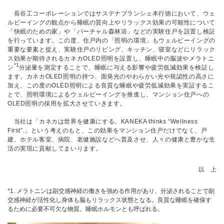
長谷工コーポレーションではサステナブランシェ本行徳において、ウェ
ルビーイングの観点から睡眠の質向上やリラックス効果の可能性について
「快眠のための家」や「バーチャル森林浴」などの実験住戸を設置し検証
を行っています。この度、住戸内の「照明の環境」もウェルビーイングの
重要な要素と捉え、実験住戸のリビング、キッチン、寝室などにリラック
ス効果が期待されるカネカOLED照明を設置し、睡眠中の脳波やメラトニ
*1
ン
分泌量を測定することで、睡眠に与える影響や疲労低減効果を検証し
ます。カネカOLED照明の持つ、面発光のやわらかい光や視認性の高さに
加え、この度のOLED照明による良質な睡眠や疲労低減効果を実証するこ
とで、照明環境によるウェルビーイングを推進し、マンション住戸への
OLED照明の採用を拡大させていきます。
当社は「カネカは世界を健康にする。KANEKA thinks “Wellness
First”.」という考えのもと、この効果をマンション住戸だけでなく、戸
建、ホテル客室、病院、老健施設などへ普及させ、人々の健康と豊かな生
活の実現に貢献してまいります。
以 上
*1. メラトニンは副交感神経の働きを強める作用があり、分泌されることで副
交感神経が活性化し身体も脳もリラックス状態となる。良質な睡眠を確保す
るために必要不可欠な物質。睡眠ホルモンとも呼ばれる。