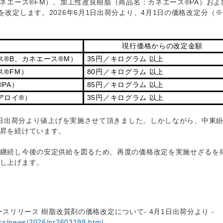
カネエース®FM）、加工性改良樹脂（商品名：カネエース®PA）お
を改定します。2026年6月1日出荷分より、4月1日の価格改定分（
現行価格からの改定金額
®B、カネエース®M）
35円／キログラム 以上
®FM）
80円／キログラム 以上
PA）
85円／キログラム 以上
アロイ®）
35円／キログラム 以上
1日出荷分より値上げを実施させて頂きました。しかしながら、中東
昇を続けています。
継続し今後の安定供給を図るため、再度の価格改定を実施せざるを
し上げます。
ュースリリース 樹脂改質剤の価格改定について‐ 4月1日出荷分より ‐
pics/news/2026/nr2603199.html