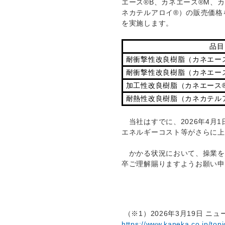
エース®B、カネエース®M、
ネカテルアロイ®）の販売価格
を実施します。
品目
耐衝撃性改良樹脂（カネエース
耐衝撃性改良樹脂（カネエース
加工性改良樹脂（カネエース®
耐熱性改良樹脂（カネカテル
当社はすでに、2026年4月
エネルギーコスト等がさらに上
かかる状況において、操業を
卒ご理解賜りますようお願い申
（※1）2026年3月19日 ニ
https://www.kaneka.co.jp/to