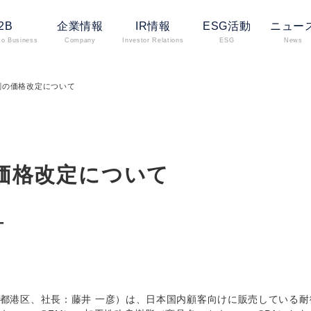
2B
企業情報
IR情報
ESG活動
ニュー
to Business
Company
Investor Relations
ESG
News
剤の価格改定について
価格改定について
-
都港区、社長：藤井 一彦）は、日本国内顧客向けに販売している耐