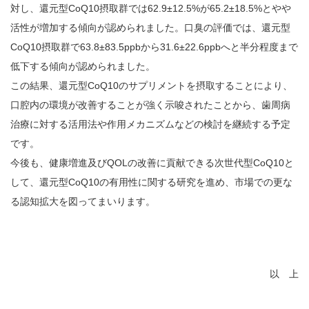
対し、還元型CoQ10摂取群では62.9±12.5%が65.2±18.5%とやや
活性が増加する傾向が認められました。口臭の評価では、還元型
CoQ10摂取群で63.8±83.5ppbから31.6±22.6ppbへと半分程度まで
低下する傾向が認められました。
この結果、還元型CoQ10のサプリメントを摂取することにより、
口腔内の環境が改善することが強く示唆されたことから、歯周病
治療に対する活用法や作用メカニズムなどの検討を継続する予定
です。
今後も、健康増進及びQOLの改善に貢献できる次世代型CoQ10と
して、還元型CoQ10の有用性に関する研究を進め、市場での更な
る認知拡大を図ってまいります。
以 上