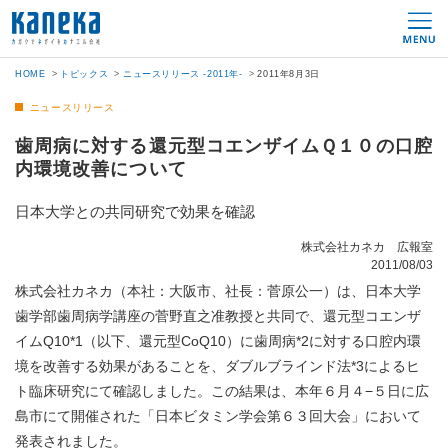
HOME
トピックス
ニュースリリース -2011年-
2011年8月3日
ニュースリリース
歯周病に対する還元型コエンザイムＱ１０の口腔
内環境改善について
日本大学との共同研究で効果を確認
株式会社カネカ 広報室
2011/08/03
株式会社カネカ（本社：大阪市、社長：菅原公一）は、日本大学
歯学部歯周病学講座の菅野直之准教授と共同で、還元型コエンザ
イムQ10*1（以下、還元型CoQ10）に歯周病*2に対する口腔内環
境を改善する効果があることを、ダブルブラインド法*3によるヒ
ト臨床研究にて確認しました。この結果は、本年６月４−５日に広
島市にて開催された「日本ビタミン学会第６３回大会」において
発表されました。