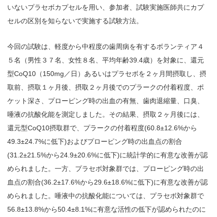
いないプラセボカプセルを用い、参加者、試験実施医師共にカプ
セルの区別を知らないで実施する試験方法。
今回の試験は、軽度から中程度の歯周病を有するボランティア４
５名（男性３７名、女性８名、平均年齢39.4歳）を対象に、還元
型CoQ10（150mg／日）あるいはプラセボを２ヶ月間摂取し、摂
取前、摂取１ヶ月後、摂取２ヶ月後でのプラークの付着程度、ポ
ケット深さ、プローピング時の出血の有無、歯肉退縮量、口臭、
唾液の抗酸化能を測定しました。その結果、摂取２ヶ月後には、
還元型CoQ10摂取群で、プラークの付着程度(60.8±12.6%から
49.3±24.7%に低下)およびプローピング時の出血点の割合
(31.2±21.5%から24.9±20.6%に低下)に統計学的に有意な改善が認
められました。一方、プラセボ対象群では、プローピング時の出
血点の割合(36.2±17.6%から29.6±18.6%に低下)に有意な改善が認
められました。唾液中の抗酸化能については、プラセボ対象群で
56.8±13.8%から50.4±8.1%に有意な活性の低下が認められたのに