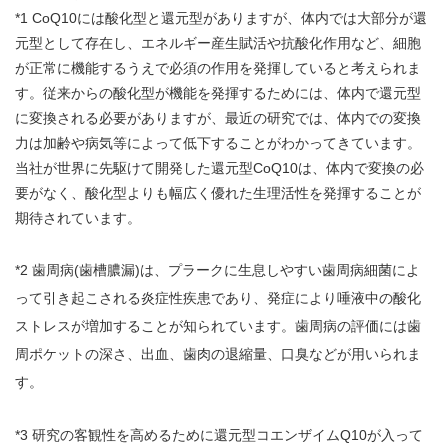
*1 CoQ10には酸化型と還元型がありますが、体内では大部分が還
元型として存在し、エネルギー産生賦活や抗酸化作用など、細胞
が正常に機能するうえで必須の作用を発揮していると考えられま
す。従来からの酸化型が機能を発揮するためには、体内で還元型
に変換される必要がありますが、最近の研究では、体内での変換
力は加齢や病気等によって低下することがわかってきています。
当社が世界に先駆けて開発した還元型CoQ10は、体内で変換の必
要がなく、酸化型よりも幅広く優れた生理活性を発揮することが
期待されています。
*2 歯周病(歯槽膿漏)は、プラークに生息しやすい歯周病細菌によ
って引き起こされる炎症性疾患であり、発症により唾液中の酸化
ストレスが増加することが知られています。歯周病の評価には歯
周ポケットの深さ、出血、歯肉の退縮量、口臭などが用いられま
す。
*3 研究の客観性を高めるために還元型コエンザイムQ10が入って