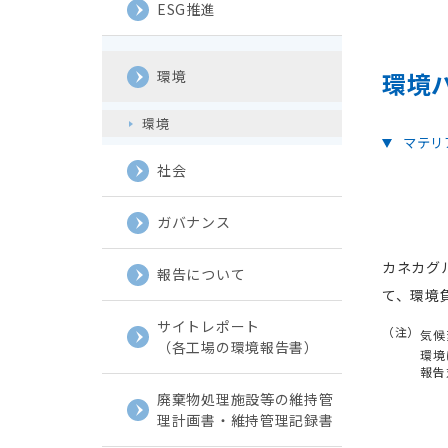
ESG推進
環境
環境
環境
マテリ
社会
ガバナンス
カネカグ
報告について
て、環境
サイトレポート
（注）
気候
（各工場の環境報告書）
環境
報告
廃棄物処理施設等の維持管
理計画書・維持管理記録書