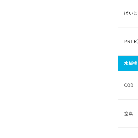
ばいじ
PRT
水域排
COD
窒素