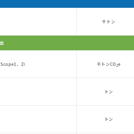
千トン
出
Scope1、2）
千トンCO
e
2
トン
トン