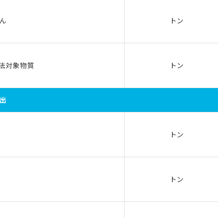
ん
トン
R法対象物質
トン
出
トン
トン