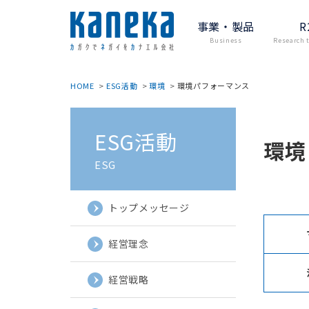
事業・製品
R
Business
Research 
HOME
ESG活動
環境
環境パフォーマンス
ESG活動
環境
ESG
トップメッセージ
経営理念
経営戦略