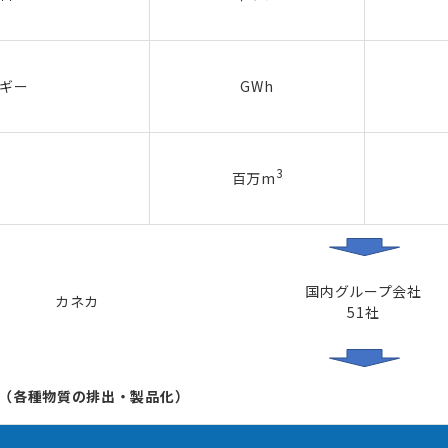
ギー
GWh
3
百万m
国内グループ会社
カネカ
51社
UT（各種物質の排出・製品化）