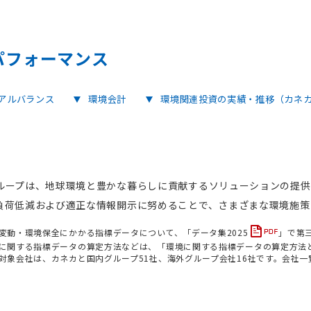
パフォーマンス
アルバランス
環境会計
環境関連投資の実績・推移（カネ
ループは、地球環境と豊かな暮らしに貢献するソリューションの提供
負荷低減および適正な情報開示に努めることで、さまざまな環境施策
変動・環境保全にかかる指標データについて、「
データ集2025
」で第
に関する指標データの算定方法などは、「
環境に関する指標データの算定方法
対象会社は、カネカと国内グループ51社、海外グループ会社16社です。会社一